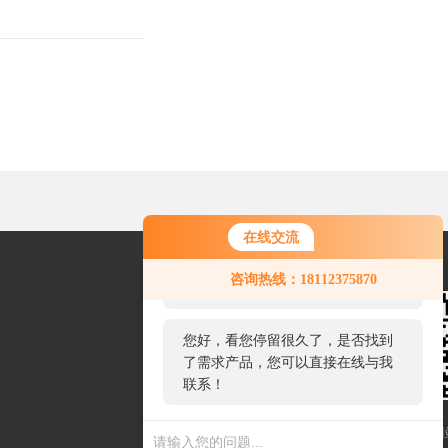
在线交流
您好！欢迎前来咨询，很高兴为您
咨询热线：18112375870
服务，请问您要咨询什么问题呢？
您好，看您停留很久了，是否找到
了需求产品，您可以直接在线与我
联系！
扫一扫联系我们
网