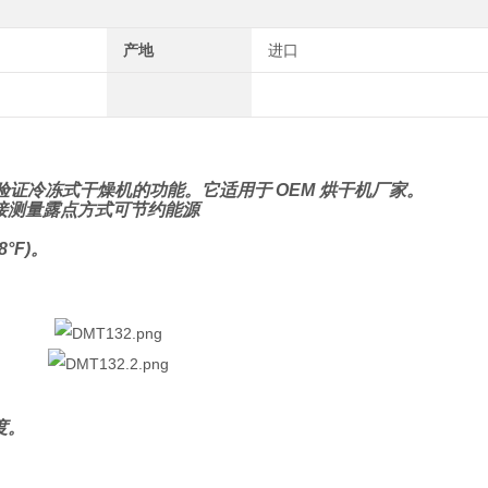
产地
进口
验证冷冻式干燥机的功能。它适用于 OEM 烘干机厂家。
接测量露点方式可节约能源
°F)。
度。