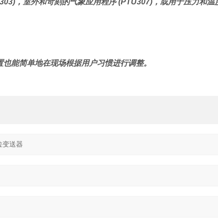
U303)，室外和苛刻的气象应用程序 (PTU307)，或用于压力和温度
。
置也能简单地在现场根据用户习惯进行调整。