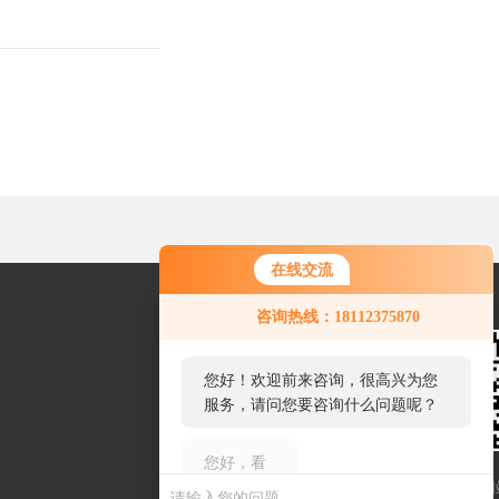
在线交流
您好！欢迎前来咨询，很高兴为您
咨询热线：18112375870
服务，请问您要咨询什么问题呢？
您好，看您停留很久了，是否找到
了需求产品，您可以直接在线与我
联系！
扫一扫联系我们
网