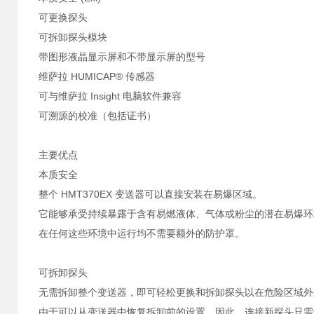
可更换探头
可拆卸探头模块
带图形液晶显示屏和不带显示屏的型号
维萨拉 HUMICAP® 传感器
可与维萨拉 Insight 电脑软件兼容
可溯源的校准（包括证书）
主要优点
本质安全
整个 HMT370EX 变送器可以直接安装在易爆区域。
它能够承受持续暴露于含有易燃液体、气体或粉尘的潜在易爆环
在任何这些环境中运行均不需要额外的防护罩。
可拆卸探头
无需拆卸整个变送器，即可轻松更换和拆卸探头以在危险区域外
由于可以从变送器中恢复拆卸前的设置，因此，连接新探头只需