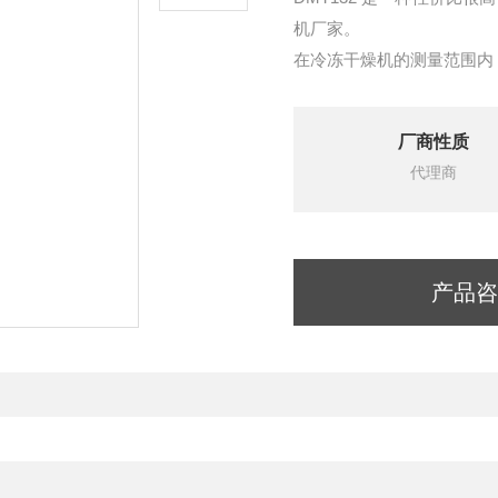
机厂家。
在冷冻干燥机的测量范围内，它具
低功耗要求，10 .... 28 VDC
可选LED警示灯
厂商性质
可选环路供电显示，Nokeval
代理商
产品咨