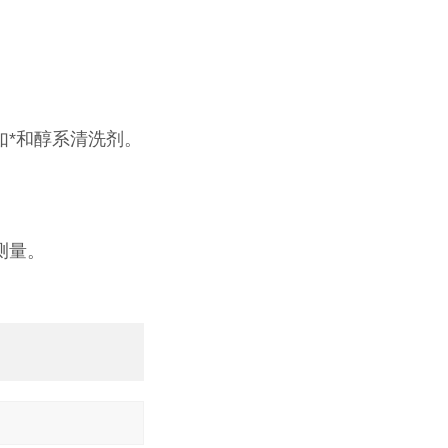
如*和醇系清洗剂。
测量。