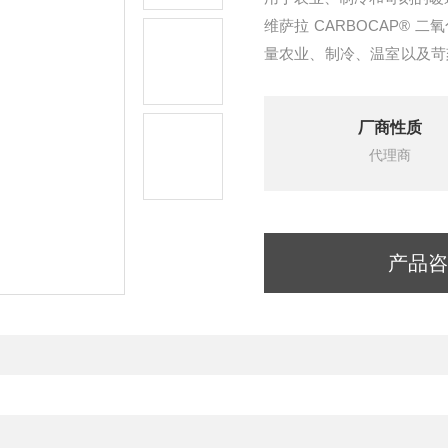
维萨拉 CARBOCAP® 
量农业、制冷、温室以及苛
和潮湿的但需要进行稳定和精确
厂商性质
代理商
产品咨