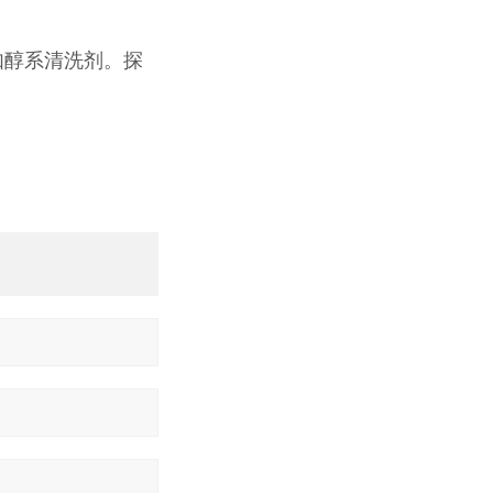
如
醇系清洗剂。探