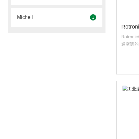
Michell
Rotro
通空调的湿度
HF1湿
°C / 0-1..