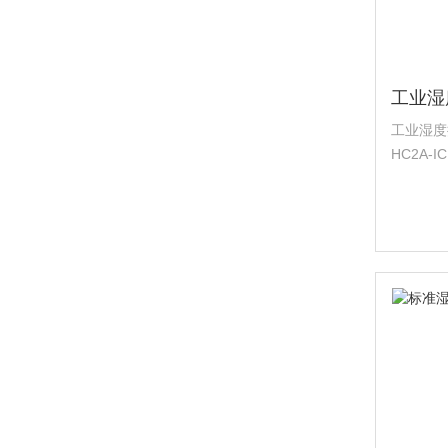
工业湿度
HC2A-I
适用于高
可以测量