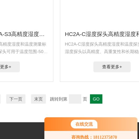
标准湿度探头HC2A-S3高精度湿度和温度测量
S3高精度湿度和温度测量标
HC2A-C湿度探头高精度湿度和温度探头
度探头可用于温度范围-50-
湿度探头以高精度、高重复性和长期稳
具有的精度±0.8%RH
相对湿度和温度。 基于Rotronic AirChi
术，支持露点和霜点计算、报警生成、
更多+
查看更多+
拔、...
下一页
末页
跳转到第
页
在线交流
您好！欢迎前来咨询，很高兴为您
咨询热线：18112375870