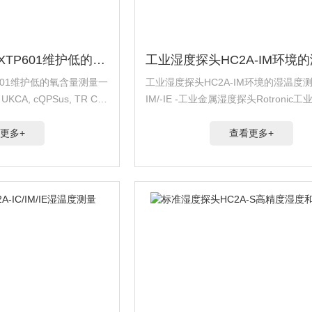
氧传感器氧分析仪XTP601维护低的氧含量测量
601维护低的氧含量测量一
工业湿度探头HC2A-IM环境的湿温度测
UKCA, cQPSus, TR CU
IM/-IE -工业金属湿度探头Rotronic
IEC61508 SIL 2 认
特别适合高温、苛刻的工业环境和卫生
应用。该探头可以测量湿度和温度及计
更多+
查看更多+
点...