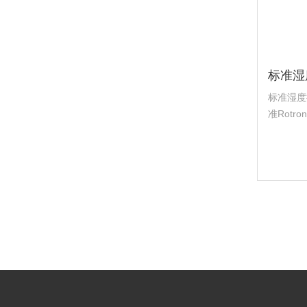
标准湿度
准Rotr
100°C
±0.1&...