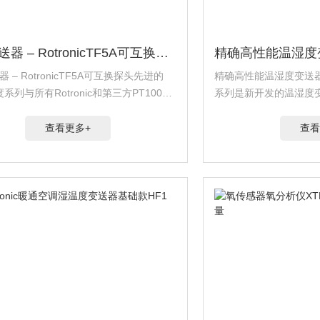
温度变送器 – RotronicTF5A可互换探头
 – RotronicTF5A可互换探头先进的
精确高性能温湿度变送器 Rot
度系列与所有Rotronic和第三方PT100探
系列是新开发的温湿度变送
具有binder 4针连接器，提供了广泛的温
（HC2、HC2A和RM
项和高精度。TF5A温度变...
温湿度、单温和差压。HF
查看更多+
查看